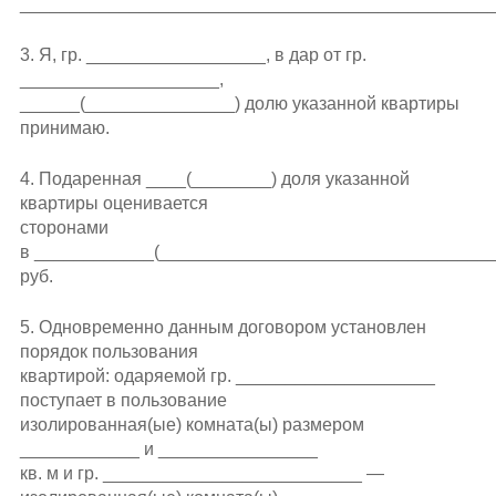
________________________________________________
3. Я, гр. __________________, в дар от гр.
____________________,
______(_______________) долю указанной квартиры
принимаю.
4. Подаренная ____(________) доля указанной
квартиры оценивается
сторонами
в ____________(__________________________________
руб.
5. Одновременно данным договором установлен
порядок пользования
квартирой: одаряемой гр. ____________________
поступает в пользование
изолированная(ые) комната(ы) размером
____________ и ________________
кв. м и гр. __________________________ —