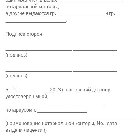
нотариальной конторы,
а другие выдаются гр. _________________ и гр.
______________________.
Подписи сторон:
________________________ ________________
(подпись)
________________________ ________________
(подпись)
«__"____________ 2013 г. настоящий договор
удостоверен мной,
____________________________________
нотариусом г. __________________
________________________________________________
(наименование нотариальной конторы, Nо., дата
выдачи лицензии)