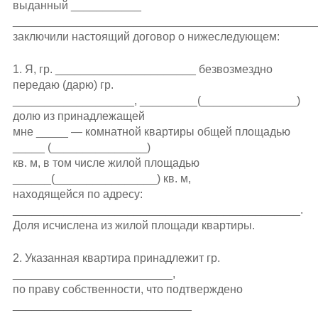
выданный ___________
_______________________________________________
заключили настоящий договор о нижеследующем:
1. Я, гр. ______________________ безвозмездно
передаю (дарю) гр.
___________________, _________(_______________)
долю из принадлежащей
мне _____ — комнатной квартиры общей площадью
_____ (_______________)
кв. м, в том числе жилой площадью
______(________________) кв. м,
находящейся по адресу:
_____________________________________________.
Доля исчислена из жилой площади квартиры.
2. Указанная квартира принадлежит гр.
_________________________,
по праву собственности, что подтверждено
____________________________