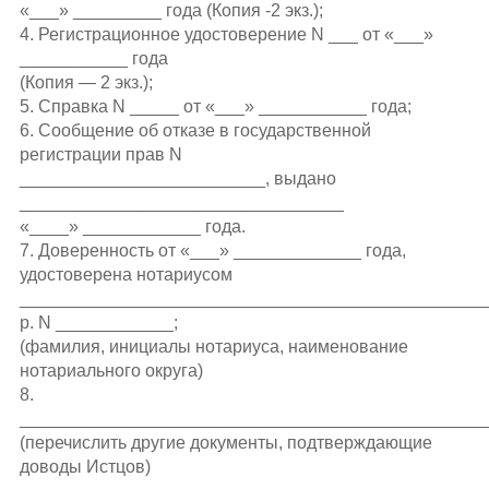
«___» _________ года (Копия -2 экз.);
4. Регистрационное удостоверение N ___ от «___»
___________ года
(Копия — 2 экз.);
5. Справка N _____ от «___» ___________ года;
6. Сообщение об отказе в государственной
регистрации прав N
_________________________, выдано
_________________________________
«____» ____________ года.
7. Доверенность от «___» _____________ года,
удостоверена нотариусом
________________________________________________
р. N ____________;
(фамилия, инициалы нотариуса, наименование
нотариального округа)
8.
________________________________________________
(перечислить другие документы, подтверждающие
доводы Истцов)