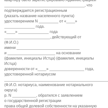
_____________________________________, что
подтверждается регистрационным
(указать название населенного пункта)
удостоверением N _________ от «____»
______________ года.
«____» ______________ года
_____________________, действующий от
(Ф.И.О.)
имени _____________________________
и ______________________ на основании
(фамилия, инициалы Истца) (фамилия, инициалы
Истца)
доверенности от «____» ________________ года,
удостоверенной нотариусом
________________________________________________
(Ф.И.О. нотариуса, наименование нотариального
округа)
р. N ___________, обратился с заявлением
о государственной регистрации
права общей долевой собственности на указанную