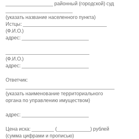
_________________ районный (городской) суд
________________________
(указать название населенного пункта)
Истцы: ______________________________
(Ф.И.О.)
адрес: ________________________
______________________________
(Ф.И.О.)
адрес: ________________________
Ответчик:
_______________________________________
(указать наименование территориального
органа по управлению имуществом)
адрес: ________________________
Цена иска: ________ (____________) рублей
(сумма цифрами и прописью)