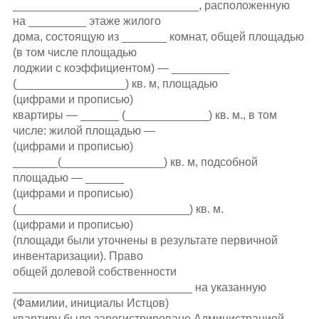
_____________________________, расположенную
на _________ этаже жилого
дома, состоящую из _______ комнат, общей площадью
(в том числе площадью
лоджии с коэффициентом) — _________
(_________________) кв. м, площадью
(цифрами и прописью)
квартиры — ______ (_____________) кв. м., в том
числе: жилой площадью —
(цифрами и прописью)
_______(________________) кв. м, подсобной
площадью — ______
(цифрами и прописью)
(___________________________) кв. м.
(цифрами и прописью)
(площади были уточнены в результате первичной
инвентаризации). Право
общей долевой собственности
____________________________ на указанную
(Фамилии, инициалы Истцов)
квартиру было зарегистрировано Администрацией